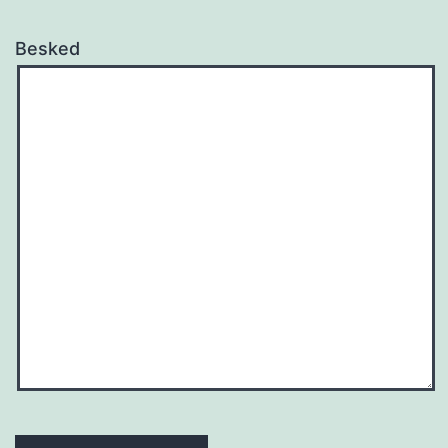
Besked
Please leave this field empty.